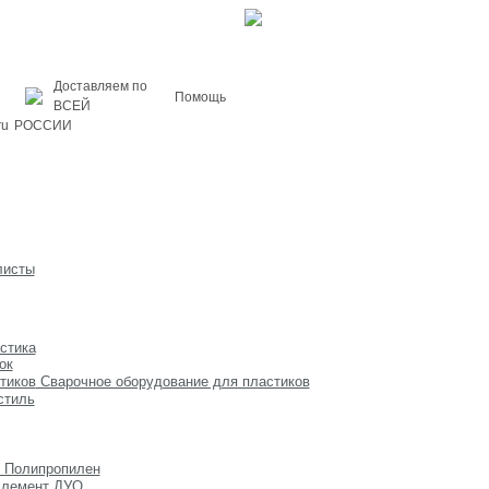
Доставляем по
Помощь
ВСЕЙ
ru
РОССИИ
Новости
листы
стика
ок
Сварочное оборудование для пластиков
стиль
 Полипропилен
элемент ДУО